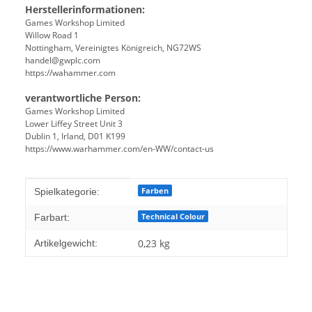
Herstellerinformationen:
Games Workshop Limited
Willow Road 1
Nottingham, Vereinigtes Königreich, NG72WS
handel@gwplc.com
https://wahammer.com
verantwortliche Person:
Games Workshop Limited
Lower Liffey Street Unit 3
Dublin 1, Irland, D01 K199
https://www.warhammer.com/en-WW/contact-us
Produkteigenschaft
Wert
Farben
Spielkategorie:
Technical Colour
Farbart:
0,23
kg
Artikelgewicht: