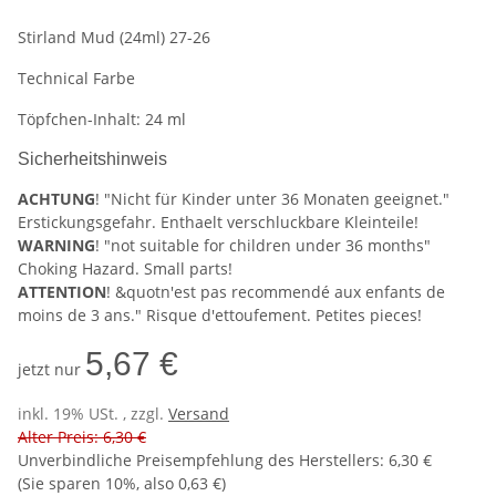
Stirland Mud (24ml) 27-26
Technical Farbe
Töpfchen-Inhalt: 24 ml
Sicherheitshinweis
ACHTUNG
! "Nicht für Kinder unter 36 Monaten geeignet."
Erstickungsgefahr. Enthaelt verschluckbare Kleinteile!
WARNING
! "not suitable for children under 36 months"
Choking Hazard. Small parts!
ATTENTION
! &quotn'est pas recommendé aux enfants de
moins de 3 ans." Risque d'ettoufement. Petites pieces!
5,67 €
jetzt nur
inkl. 19% USt. , zzgl.
Versand
Alter Preis: 6,30 €
Unverbindliche Preisempfehlung des Herstellers
:
6,30 €
(Sie sparen
10%
, also
0,63 €
)