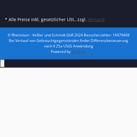
* Alle Preise inkl. gesetzlicher USt., zzgl.
Versand
© Rheinstein - Keßler und Schmidt GbR 2024
Besucherzähler: 16479408
Bei Verkauf von Gebrauchtgegenständen findet Differenzbesteuerung
nach § 25a UStG Anwendung
Powered by
JTL-Shop