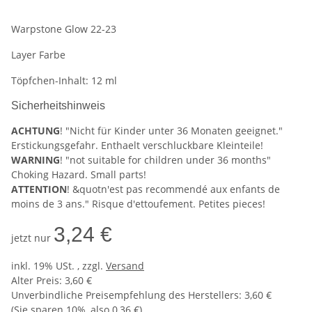
Warpstone Glow 22-23
Layer Farbe
Töpfchen-Inhalt: 12 ml
Sicherheitshinweis
ACHTUNG
! "Nicht für Kinder unter 36 Monaten geeignet."
Erstickungsgefahr. Enthaelt verschluckbare Kleinteile!
WARNING
! "not suitable for children under 36 months"
Choking Hazard. Small parts!
ATTENTION
! &quotn'est pas recommendé aux enfants de
moins de 3 ans." Risque d'ettoufement. Petites pieces!
3,24 €
jetzt nur
inkl. 19% USt. , zzgl.
Versand
Alter Preis: 3,60 €
Unverbindliche Preisempfehlung des Herstellers
:
3,60 €
(Sie sparen
10%
, also
0,36 €
)