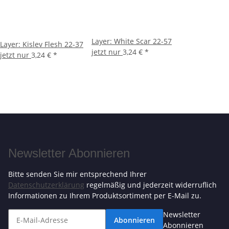
Layer: White Scar 22-57
Layer: Kislev Flesh 22-37
jetzt nur
3,24 €
*
jetzt nur
3,24 €
*
Newsletter Abonnieren
Bitte senden Sie mir entsprechend Ihrer
Datenschutzerklärung
regelmäßig und jederzeit widerruflich
Informationen zu Ihrem Produktsortiment per E-Mail zu.
Newsletter
Abonnieren
Abonnieren