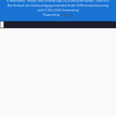
© Rheinstein - Keßler und Schmidt GbR 2024
Besucherzähler: 16491651
Bei Verkauf von Gebrauchtgegenständen findet Differenzbesteuerung
nach § 25a UStG Anwendung
Powered by
JTL-Shop