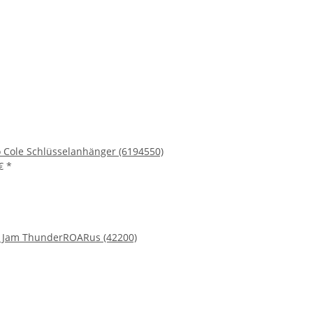
Cole Schlüsselanhänger (6194550)
 €
*