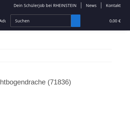
Dein Schülerjob bei RHEINSTEIN
News
Kontakt
dult Builder
Neuheiten
Seltene Sets
0,00 €
htbogendrache (71836)