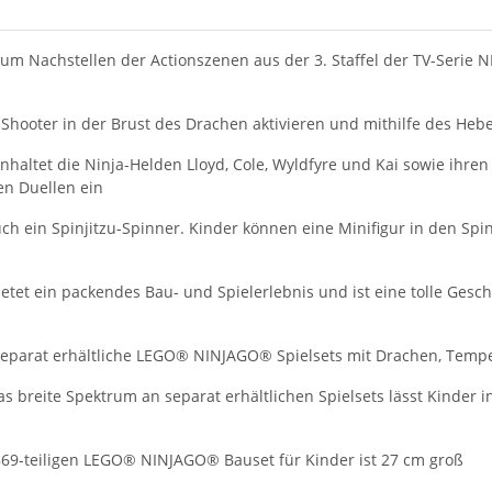
 Nachstellen der Actionszenen aus der 3. Staffel der TV-Serie N
hooter in der Brust des Drachen aktivieren und mithilfe des Hebe
altet die Ninja-Helden Lloyd, Cole, Wyldfyre und Kai sowie ihre
n Duellen ein
h ein Spinjitzu-Spinner. Kinder können eine Minifigur in den Sp
etet ein packendes Bau- und Spielerlebnis und ist eine tolle Ges
 separat erhältliche LEGO® NINJAGO® Spielsets mit Drachen, Tem
breite Spektrum an separat erhältlichen Spielsets lässt Kinder in
9-teiligen LEGO® NINJAGO® Bauset für Kinder ist 27 cm groß