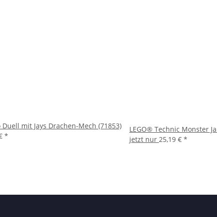
Duell mit Jays Drachen-Mech (71853)
LEGO® Technic Monster J
 €
*
jetzt nur
25,19 €
*