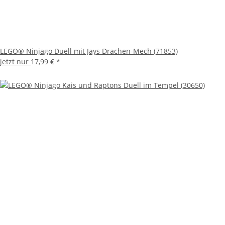
LEGO® Ninjago Duell mit Jays Drachen-Mech (71853)
jetzt nur
17,99 €
*