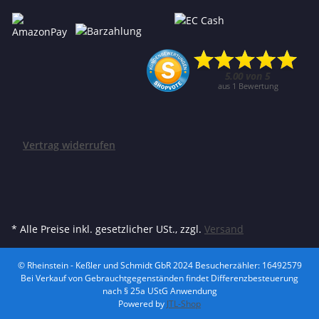
Vertrag widerrufen
* Alle Preise inkl. gesetzlicher USt., zzgl.
Versand
© Rheinstein - Keßler und Schmidt GbR 2024
Besucherzähler: 16492579
Bei Verkauf von Gebrauchtgegenständen findet Differenzbesteuerung
nach § 25a UStG Anwendung
Powered by
JTL-Shop