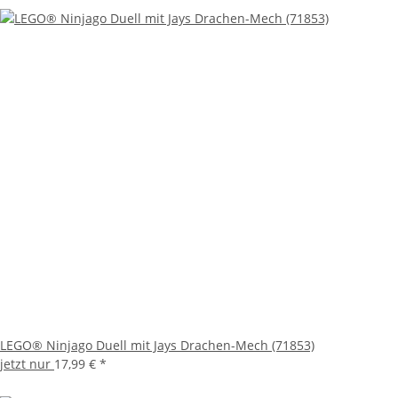
LEGO® Ninjago Duell mit Jays Drachen-Mech (71853)
jetzt nur
17,99 €
*