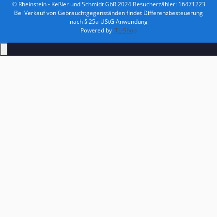
© Rheinstein - Keßler und Schmidt GbR 2024
Besucherzähler: 16471223
Bei Verkauf von Gebrauchtgegenständen findet Differenzbesteuerung
nach § 25a UStG Anwendung
Powered by
JTL-Shop