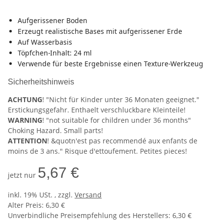
Aufgerissener Boden
Erzeugt realistische Bases mit aufgerissener Erde
Auf Wasserbasis
Töpfchen-Inhalt: 24 ml
Verwende für beste Ergebnisse einen Texture-Werkzeug
Sicherheitshinweis
ACHTUNG
! "Nicht für Kinder unter 36 Monaten geeignet."
Erstickungsgefahr. Enthaelt verschluckbare Kleinteile!
WARNING
! "not suitable for children under 36 months"
Choking Hazard. Small parts!
ATTENTION
! &quotn'est pas recommendé aux enfants de
moins de 3 ans." Risque d'ettoufement. Petites pieces!
5,67 €
jetzt nur
inkl. 19% USt. , zzgl.
Versand
Alter Preis: 6,30 €
Unverbindliche Preisempfehlung des Herstellers
:
6,30 €