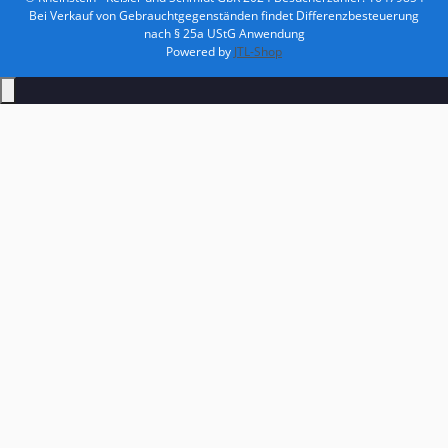
Bei Verkauf von Gebrauchtgegenständen findet Differenzbesteuerung
nach § 25a UStG Anwendung
Powered by
JTL-Shop