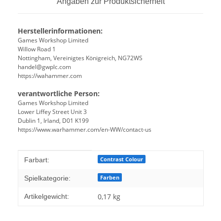
Angaben zur Produktsicherheit
Herstellerinformationen:
Games Workshop Limited
Willow Road 1
Nottingham, Vereinigtes Königreich, NG72WS
handel@gwplc.com
https://wahammer.com
verantwortliche Person:
Games Workshop Limited
Lower Liffey Street Unit 3
Dublin 1, Irland, D01 K199
https://www.warhammer.com/en-WW/contact-us
Produkteigenschaft
Wert
Contrast Colour
Farbart:
Farben
Spielkategorie:
0,17
kg
Artikelgewicht: