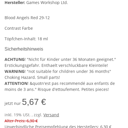
Hersteller:
Games Workshop Ltd.
Blood Angels Red 29-12
Contrast Farbe
Töpfchen-Inhalt: 18 ml
Sicherheitshinweis
ACHTUNG
! "Nicht für Kinder unter 36 Monaten geeignet."
Erstickungsgefahr. Enthaelt verschluckbare Kleinteile!
WARNING
! "not suitable for children under 36 months"
Choking Hazard. Small parts!
ATTENTION
! &quotn'est pas recommendé aux enfants de
moins de 3 ans." Risque d'ettoufement. Petites pieces!
5,67 €
jetzt nur
inkl. 19% USt. , zzgl.
Versand
Alter Preis: 6,30 €
Unverbindliche Preisempfehlung des Herstellers
:
6,30 €