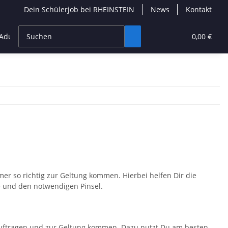
Dein Schülerjob bei RHEINSTEIN
News
Kontakt
dult Builder
Neuheiten
Seltene Sets
0,00 €
er so richtig zur Geltung kommen. Hierbei helfen Dir die
e und den notwendigen Pinsel.
 auftragen und zur Geltung kommen. Dazu nutzt Du am besten