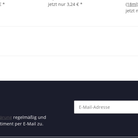
 €
*
jetzt nur
3,24 €
*
(18ml
jetzt
lärung
regelmäßig und
timent per E-Mail zu.