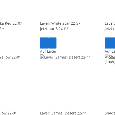
ka Red 22-07
Layer: White Scar 22-57
Layer
 €
*
jetzt nur
3,24 €
*
jetzt
Auf Lager
Auf L
ellow 22-01
Layer: Zamesi Desert 22-44
Shade