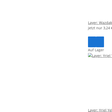
Layer: Wazdak
jetzt nur
3,24
Auf Lager
Layer: Yriel Y