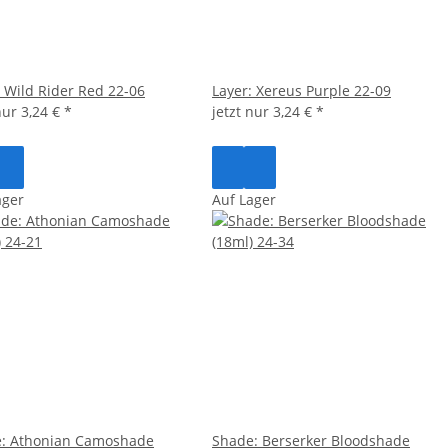
: Wild Rider Red 22-06
Layer: Xereus Purple 22-09
 nur
3,24 €
*
jetzt nur
3,24 €
*
ager
Auf Lager
: Athonian Camoshade
Shade: Berserker Bloodshade