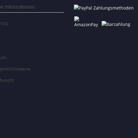
he Informationen
hutz
sum
egesetzhinweise
fsrecht