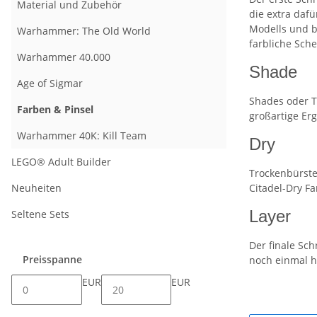
Material und Zubehör
die extra daf
Modells und b
Warhammer: The Old World
farbliche Sch
Warhammer 40.000
Shade
Age of Sigmar
Shades oder T
Farben & Pinsel
großartige Er
Warhammer 40K: Kill Team
Dry
LEGO® Adult Builder
Trockenbürste
Neuheiten
Citadel-Dry F
Layer
Seltene Sets
Der finale Sch
Preisspanne
noch einmal h
EUR
EUR