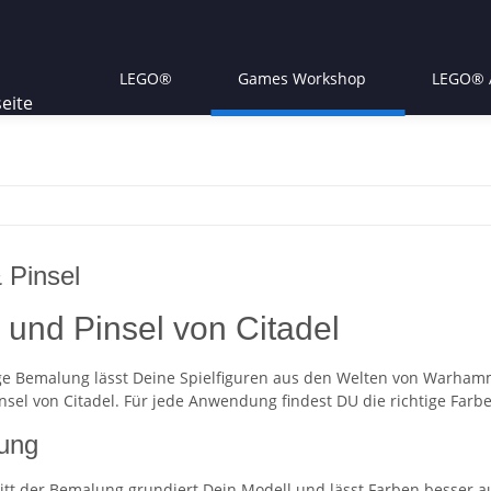
LEGO®
Games Workshop
LEGO® A
 Pinsel
 und Pinsel von Citadel
tige Bemalung lässt Deine Spielfiguren aus den Welten von Warhamm
nsel von Citadel. Für jede Anwendung findest DU die richtige Farb
ung
ritt der Bemalung grundiert Dein Modell und lässt Farben besser