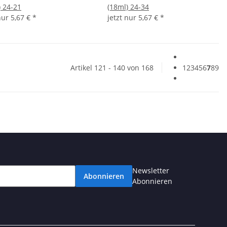
) 24-21
(18ml) 24-34
 nur
5,67 €
*
jetzt nur
5,67 €
*
Artikel 121 - 140 von 168
1
2
3
4
5
6
7
8
9
Newsletter
Abonnieren
Abonnieren