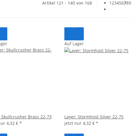
Artikel 121 - 140 von 168
1
2
3
4
5
6
7
8
9
ager
Auf Lager
: Skullcrusher Brass 22-73
Layer: Stormhost Silver 22-75
 nur
4,32 €
*
jetzt nur
4,32 €
*