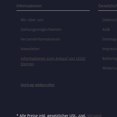
Informationen
Gesetzlic
Wir über uns
Datensc
Zahlungsmöglichkeiten
AGB
Versandinformationen
Sitemap
Newsletter
Impres
Informationen zum Ankauf von LEGO
Batteri
Steinen
Widerru
Vertrag widerrufen
* Alle Preise inkl. gesetzlicher USt., zzgl.
Versand