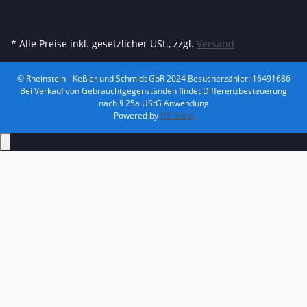
* Alle Preise inkl. gesetzlicher USt., zzgl.
Versand
© Rheinstein - Keßler und Schmidt GbR 2024
Besucherzähler: 16491686
Bei Verkauf von Gebrauchtgegenständen findet Differenzbesteuerung
nach § 25a UStG Anwendung
Powered by
JTL-Shop