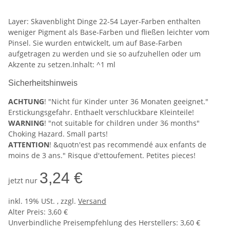
Layer: Skavenblight Dinge 22-54 Layer-Farben enthalten
weniger Pigment als Base-Farben und fließen leichter vom
Pinsel. Sie wurden entwickelt, um auf Base-Farben
aufgetragen zu werden und sie so aufzuhellen oder um
Akzente zu setzen.Inhalt: ^1 ml
Sicherheitshinweis
ACHTUNG
! "Nicht für Kinder unter 36 Monaten geeignet."
Erstickungsgefahr. Enthaelt verschluckbare Kleinteile!
WARNING
! "not suitable for children under 36 months"
Choking Hazard. Small parts!
ATTENTION
! &quotn'est pas recommendé aux enfants de
moins de 3 ans." Risque d'ettoufement. Petites pieces!
3,24 €
jetzt nur
inkl. 19% USt. , zzgl.
Versand
Alter Preis: 3,60 €
Unverbindliche Preisempfehlung des Herstellers
:
3,60 €