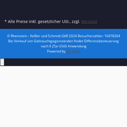
* Alle Preise inkl. gesetzlicher USt., zzgl.
Versand
© Rheinstein - Keßler und Schmidt GbR 2024
Besucherzähler: 16478264
Bei Verkauf von Gebrauchtgegenständen findet Differenzbesteuerung
nach § 25a UStG Anwendung
Powered by
JTL-Shop