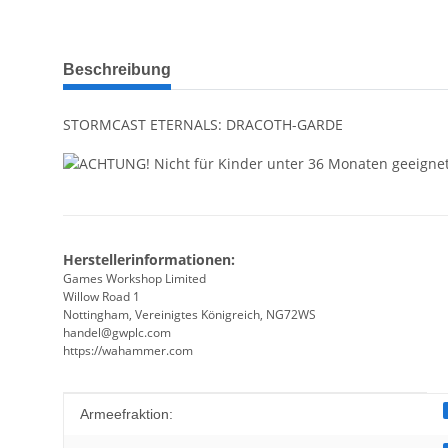
weitere Registerkarten anzeigen
Beschreibung
STORMCAST ETERNALS: DRACOTH-GARDE
Herstellerinformationen:
Games Workshop Limited
Willow Road 1
Nottingham, Vereinigtes Königreich, NG72WS
handel@gwplc.com
https://wahammer.com
Produkteigenschaft
Wert
Armeefraktion: