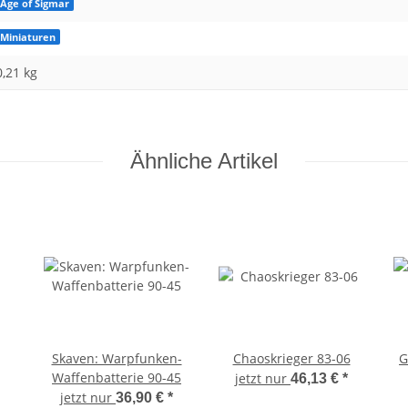
Age of Sigmar
Miniaturen
0,21
kg
Ähnliche Artikel
Skaven: Warpfunken-
Chaoskrieger 83-06
G
Waffenbatterie 90-45
jetzt nur
46,13 €
*
jetzt nur
36,90 €
*