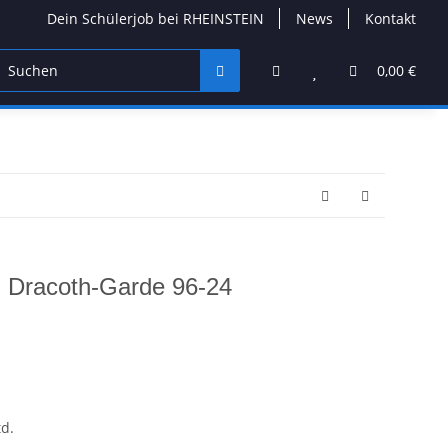
Dein Schülerjob bei RHEINSTEIN
News
Kontakt
Adult Builder
Neuheiten
Seltene Sets
0,00 €
: Dracoth-Garde 96-24
d.