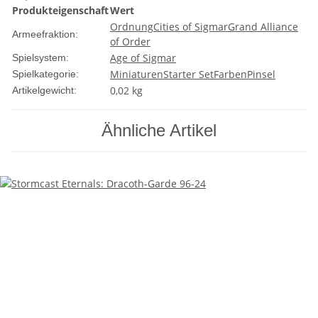
Produkteigenschaft
Wert
Ordnung
Cities of Sigmar
Grand Alliance
Armeefraktion:
of Order
Age of Sigmar
Spielsystem:
Miniaturen
Starter Set
Farben
Pinsel
Spielkategorie:
0,02
kg
Artikelgewicht:
Ähnliche Artikel