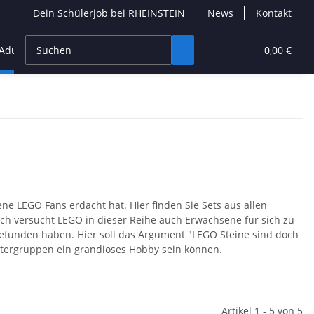
Dein Schülerjob bei RHEINSTEIN
News
Kontakt
dult Builder
Neuheiten
Seltene Sets
0,00 €
ene LEGO Fans erdacht hat. Hier finden Sie Sets aus allen
ch versucht LEGO in dieser Reihe auch Erwachsene für sich zu
efunden haben. Hier soll das Argument "LEGO Steine sind doch
ltergruppen ein grandioses Hobby sein können.
Artikel 1 - 5 von 5