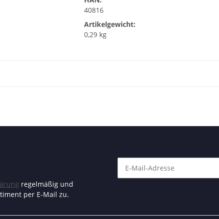
40816
Artikelgewicht:
0,29 kg
lärung
regelmäßig und
timent per E-Mail zu.