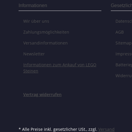
Informationen
Gesetzlic
Wir über uns
Datensc
Zahlungsmöglichkeiten
AGB
Versandinformationen
Sitemap
Newsletter
Impres
Informationen zum Ankauf von LEGO
Batteri
Steinen
Widerru
Vertrag widerrufen
* Alle Preise inkl. gesetzlicher USt., zzgl.
Versand