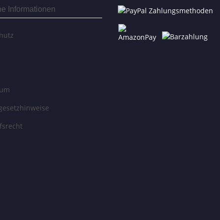
he Informationen
hutz
sum
egesetzhinweise
fsrecht