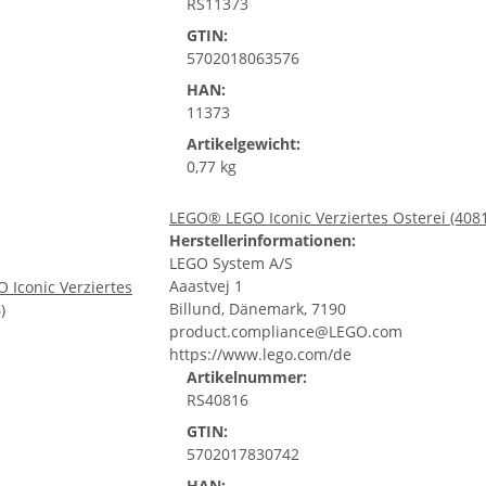
RS11373
GTIN:
5702018063576
HAN:
11373
Artikelgewicht:
0,77 kg
LEGO® LEGO Iconic Verziertes Osterei (408
Herstellerinformationen:
LEGO System A/S
Aaastvej 1
Billund, Dänemark, 7190
product.compliance@LEGO.com
https://www.lego.com/de
Artikelnummer:
RS40816
GTIN:
5702017830742
HAN: