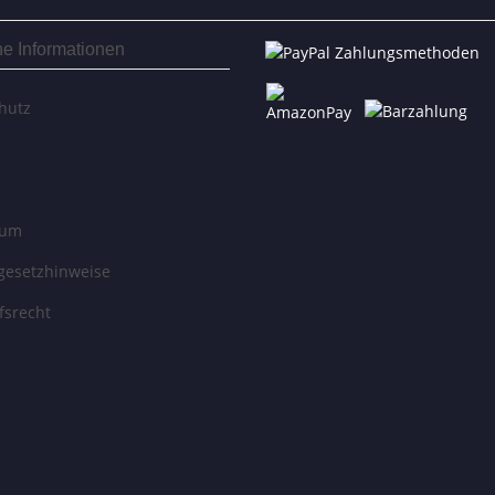
he Informationen
hutz
sum
egesetzhinweise
fsrecht