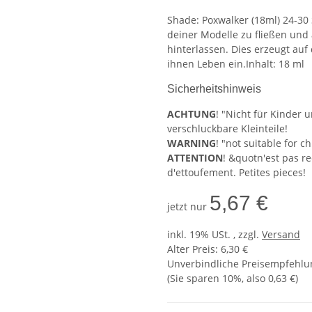
Shade: Poxwalker (18ml) 24-30
deiner Modelle zu fließen und
hinterlassen. Dies erzeugt auf
ihnen Leben ein.Inhalt: 18 ml
Sicherheitshinweis
ACHTUNG
! "Nicht für Kinder 
verschluckbare Kleinteile!
WARNING
! "not suitable for 
ATTENTION
! &quotn'est pas 
d'ettoufement. Petites pieces!
5,67 €
jetzt nur
inkl. 19% USt. , zzgl.
Versand
Alter Preis: 6,30 €
Unverbindliche Preisempfehlun
(Sie sparen
10%
, also
0,63 €
)