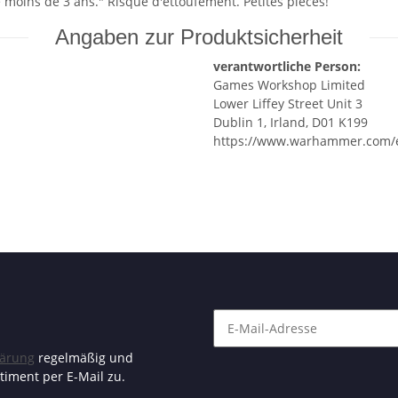
moins de 3 ans." Risque d'ettoufement. Petites pieces!
Angaben zur Produktsicherheit
verantwortliche Person:
Games Workshop Limited
Lower Liffey Street Unit 3
Dublin 1, Irland, D01 K199
https://www.warhammer.com/
lärung
regelmäßig und
timent per E-Mail zu.