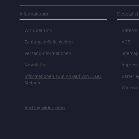
Informationen
Gesetzlic
Wir über uns
Datensc
Zahlungsmöglichkeiten
AGB
Versandinformationen
Sitemap
Newsletter
Impres
Informationen zum Ankauf von LEGO
Batteri
Steinen
Widerru
Vertrag widerrufen