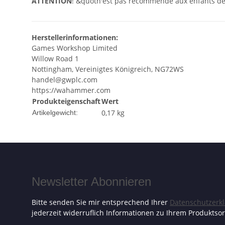
ATTENTION
! &quotn'est pas recommendé aux enfants de 
Herstellerinformationen:
Games Workshop Limited
Willow Road 1
Nottingham, Vereinigtes Königreich, NG72WS
handel@gwplc.com
https://wahammer.com
Produkteigenschaft
Wert
0,17
kg
Artikelgewicht:
Newsletter Abonnieren
Bitte senden Sie mir entsprechend Ihrer
Datenschutzerk
jederzeit widerruflich Informationen zu Ihrem Produktsor