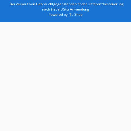
Bei Verkauf von Gebrauchtgegenständen findet Differenzbesteuerung
nach § 25a UStG Anwendung
Powered by
JTL-Shop