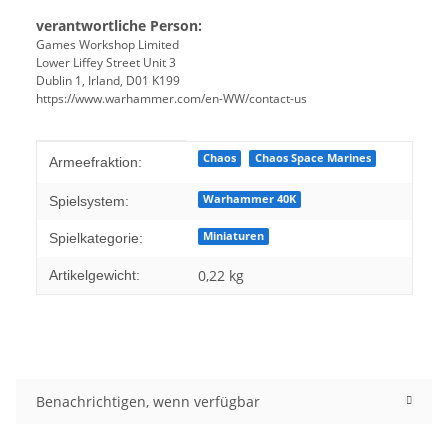
verantwortliche Person:
Games Workshop Limited
Lower Liffey Street Unit 3
Dublin 1, Irland, D01 K199
https://www.warhammer.com/en-WW/contact-us
Produkteigenschaft
Wert
Chaos
Chaos Space Marines
Armeefraktion:
Warhammer 40K
Spielsystem:
Miniaturen
Spielkategorie:
0,22
kg
Artikelgewicht:
Benachrichtigen, wenn verfügbar