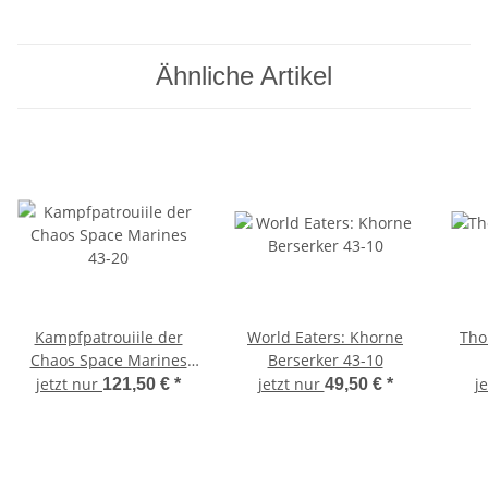
Ähnliche Artikel
Kampfpatrouiile der
World Eaters: Khorne
Tho
Chaos Space Marines
Berserker 43-10
43-20
jetzt nur
jetzt nur
j
121,50 €
*
49,50 €
*