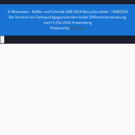
© Rheinstein - Keßler und Schmidt GbR 2024
Besucherzähler: 16482204
Bei Verkauf von Gebrauchtgegenständen findet Differenzbesteuerung
nach § 25a UStG Anwendung
Powered by
JTL-Shop