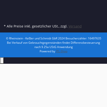
* Alle Preise inkl. gesetzlicher USt., zzgl.
Versand
© Rheinstein - Keßler und Schmidt GbR 2024
Besucherzähler: 16497635
Bei Verkauf von Gebrauchtgegenständen findet Differenzbesteuerung
nach § 25a UStG Anwendung
Powered by
JTL-Shop