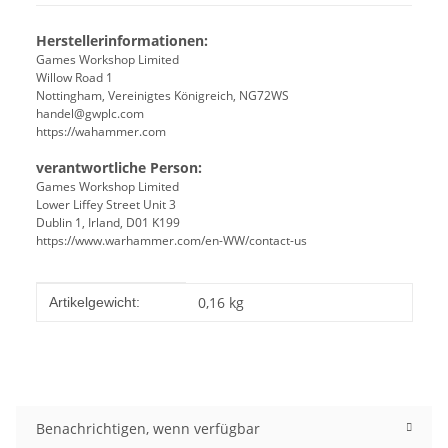
Herstellerinformationen:
Games Workshop Limited
Willow Road 1
Nottingham, Vereinigtes Königreich, NG72WS
handel@gwplc.com
https://wahammer.com
verantwortliche Person:
Games Workshop Limited
Lower Liffey Street Unit 3
Dublin 1, Irland, D01 K199
https://www.warhammer.com/en-WW/contact-us
Produkteigenschaft
Wert
0,16
kg
Artikelgewicht:
Benachrichtigen, wenn verfügbar