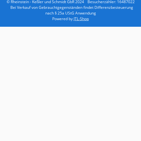
© Rheinstein - Keßler und Schmidt GbR 2024
Besucherzähler: 16487022
Bei Verkauf von Gebrauchtgegenständen findet Differenzbesteuerung
nach § 25a UStG Anwendung
Powered by
JTL-Shop