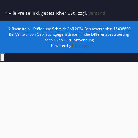
* Alle Preise inkl. gesetzlicher USt., zzgl.
Versand
© Rheinstein - Keßler und Schmidt GbR 2024
Besucherzähler: 16498890
Bei Verkauf von Gebrauchtgegenständen findet Differenzbesteuerung
nach § 25a UStG Anwendung
Powered by
JTL-Shop